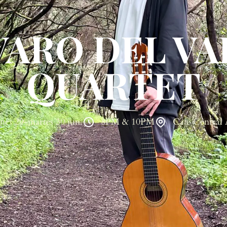
VARO DEL VA
QUARTET
unes 29-martes 30 jun.
8PM & 10PM
Café Central