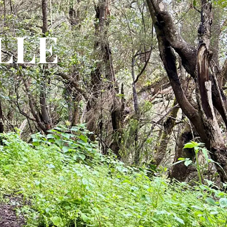
LLE
 Ateneo