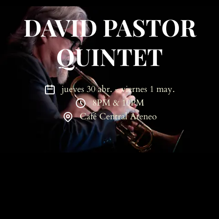
DAVID PASTOR
QUINTET
jueves 30 abr. - viernes 1 may.
8PM & 10PM
Café Central Ateneo