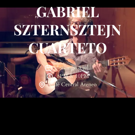
GABRIEL
SZTERNSZTEJN
CUARTETO
domingo 5 jul.
8PM & 10PM
Café Central Ateneo