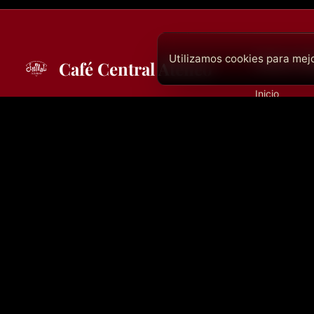
Utilizamos cookies para mejo
Enlaces R
Café Central Ateneo
Inicio
El templo del jazz en Madrid desde 1982.
Próximos Co
Más de 40 años ofreciendo la mejor música
en vivo. Ahora en dos espacios: Café
Historia
Central Ateneo y La Cátedra.
Archivo
Merchandise
Contacto