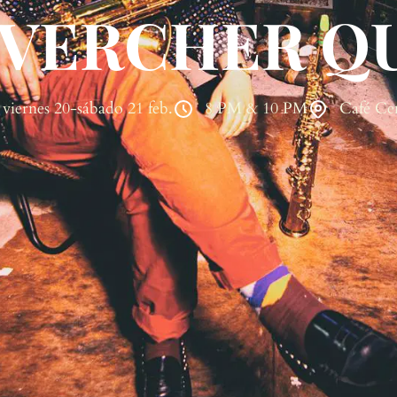
R VERCHER Q
viernes 20-sábado 21 feb.
8 PM & 10 PM
Café Ce