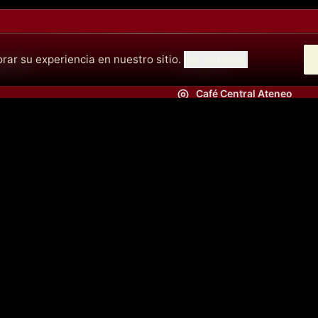
rar su experiencia en nuestro sitio.
Ver detalles.
ápidos
Contacto
Café Central Ateneo
Calle de Santa Catalina 1
nciertos
Madrid, España
La Cátedra (Auditorio)
Calle del Prado, 21, 28014
España
info@cafecentralmadrid.
+34682726253
09:00 a.m. - 06:00 p.m.
+34613450965
06:00 p.m. - 11:00 p.m.
+34613450965
06:00 p.m. - 11:00 p.m.