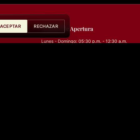
ACEPTAR
RECHAZAR
Horario de Apertura
Lunes - Domingo: 05:30 p.m. - 12:30 a.m.
0, 28014,
Síguenos
, Madrid,
com