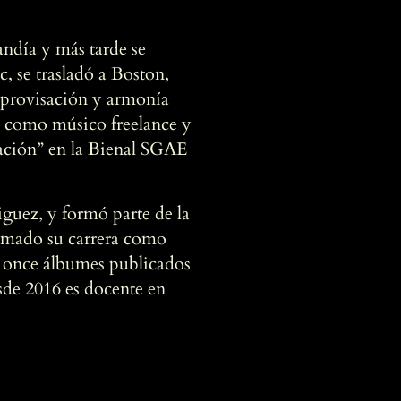
ndía y más tarde se
c, se trasladó a Boston,
mprovisación y armonía
a como músico freelance y
lación” en la Bienal SGAE
guez, y formó parte de la
tomado su carrera como
e once álbumes publicados
sde 2016 es docente en