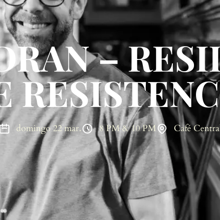
DRAN – RES
E RESISTENC
domingo 22 mar.
8 PM & 10 PM
Café Centra