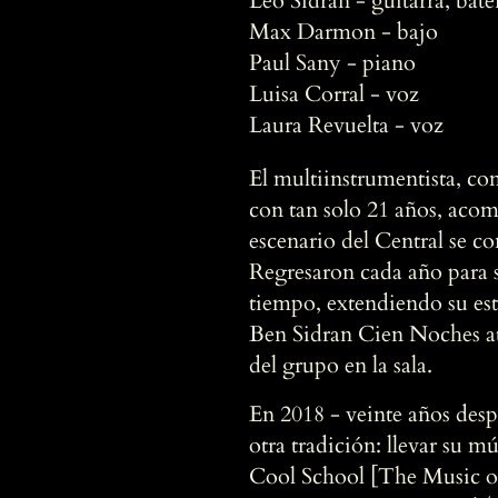
Leo Sidran - guitarra, bate
Max Darmon - bajo
Paul Sany - piano
Luisa Corral - voz
Laura Revuelta - voz
El multiinstrumentista, co
con tan solo 21 años, acom
escenario del Central se c
Regresaron cada año para s
tiempo, extendiendo su est
Ben Sidran Cien Noches at
del grupo en la sala.
En 2018 - veinte años desp
otra tradición: llevar su m
Cool School [The Music of