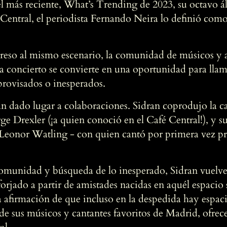
el más reciente, What’s Trending de 2023, su octavo ál
é Central, el periodista Fernando Neira lo definió com
greso al mismo escenario, la comunidad de músicos y 
a concierto se convierte en una oportunidad para llam
provisados o inesperados.
an dado lugar a colaboraciones. Sidran coprodujo la 
rge Drexler (¡a quien conoció en el Café Central!), y s
Leonor Watling - con quien cantó por primera vez pr
 comunidad y búsqueda de lo inesperado, Sidran vuelve
orjado a partir de amistades nacidas en aquél espaci
na afirmación de que incluso en la despedida hay espac
sus músicos y cantantes favoritos de Madrid, ofrecer