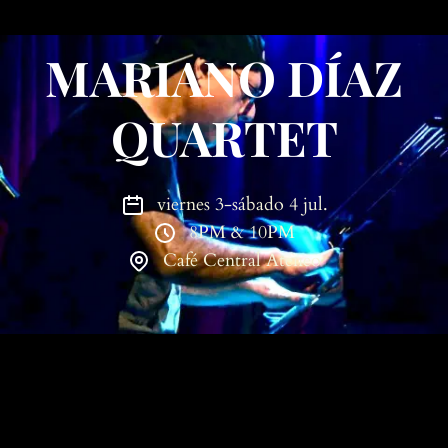
MARIANO DÍAZ
QUARTET
viernes 3-sábado 4 jul.
8PM & 10PM
Café Central Ateneo