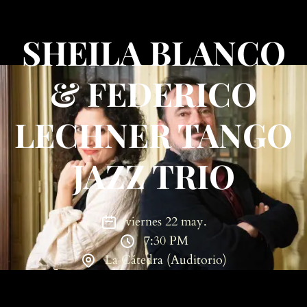
SHEILA BLANCO
& FEDERICO
LECHNER TANGO
JAZZ TRIO
viernes 22 may.
7:30 PM
La Cátedra (Auditorio)