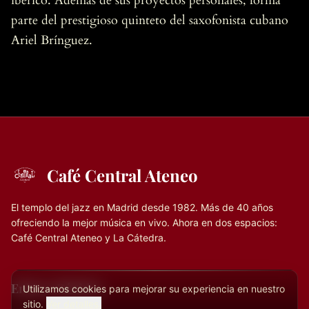
ibérico. Además de sus proyectos personales, forma
parte del prestigioso quinteto del saxofonista cubano
Ariel Brínguez.
Café Central Ateneo
El templo del jazz en Madrid desde 1982. Más de 40 años
ofreciendo la mejor música en vivo. Ahora en dos espacios:
Café Central Ateneo y La Cátedra.
Enlaces Rápidos
Utilizamos cookies para mejorar su experiencia en nuestro
sitio.
Ver detalles.