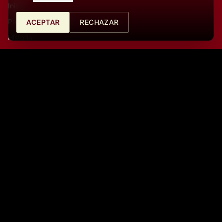
Inicio
Próximos Conciertos
ACEPTAR
RECHAZAR
Historia
Archivo
Merchandise
Contacto
Contacto
Café Central Ateneo
Calle de Santa Catalina 10, 28014, Madrid, España
La Cátedra (Auditorio)
Calle del Prado, 21, 28014, Madrid, España
info@cafecentralmadrid.com
+34682726253
09:00 a.m. - 06:00 p.m.